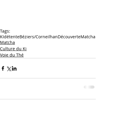
Tags:
KI
détente
Béziers/Corneilhan
Découverte
Matcha
Matcha
Culture du Ki
Voie du Thé
Comments
Write a comment...