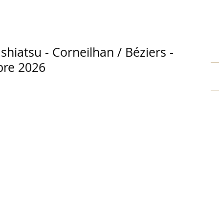
hiatsu - Corneilhan / Béziers -
bre 2026
DO WARAKU
QUI SUIS-JE
EVENEMENTS