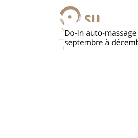
Do-In auto-massage s
septembre à décem
HOME
SOINS
BU