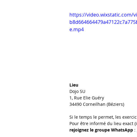
https://video.wixstatic.com/
b8d664664479a47122c7a775b
e.mp4
Lieu
Dojo SU 
1, Rue Elie Guéry
34490 Corneilhan (Béziers)
Si le temps le permet, les exercic
Pour être informé du lieu exact (i
rejoignez le groupe WhatsApp
 : 