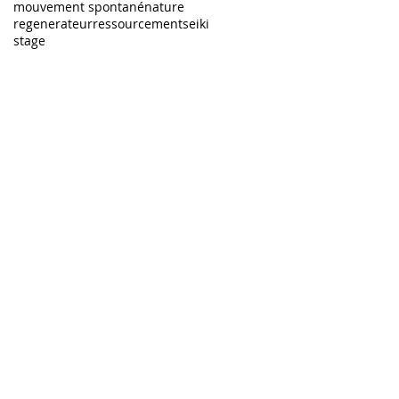
mouvement spontané
nature
regenerateur
ressourcement
seiki
stage