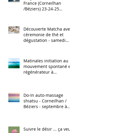
France (Corneilhan
/Béziers) 23-24-25
octobre 2026
Découverte Matcha avec
céremonie de thé et
dégustation - samedi
26/09/2026 de 14h - 16h
Matinales initiation au
mouvement spontané et
régénérateur à
Corneilhan (Béziers) -
dimanche 12/07, 09/08,
20/09 2026
Do-In auto-massage
shiatsu - Corneilhan /
Béziers - septembre à
décembre 2026
Suivre le désir ... ça veut