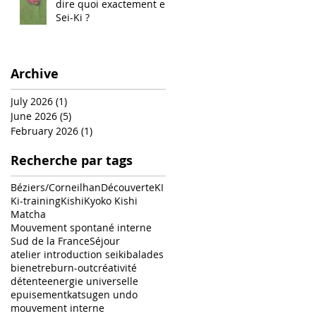
dire quoi exactement en
Sei-Ki ?
Archive
July 2026
(1)
1 post
June 2026
(5)
5 posts
February 2026
(1)
1 post
Recherche par tags
Béziers/Corneilhan
Découverte
KI
Ki-training
Kishi
Kyoko Kishi
Matcha
Mouvement spontané interne
Sud de la France
Séjour
atelier introduction seiki
balades
bienetre
burn-out
créativité
détente
energie universelle
epuisement
katsugen undo
mouvement interne