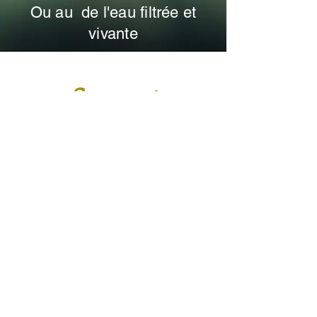
Ou au de l'eau filtrée et
vivante
Comment
commander
Vous pouvez envoyer votre commande
ou demande spécifique par le
formulaire ci dessous.
Je vous contacterais dans les 24h pour
confirmer votre commande et vous
donner toutes les informations
logistiques et transactionnelles.
Vous remerciant pour votre confiance
et fidélité.