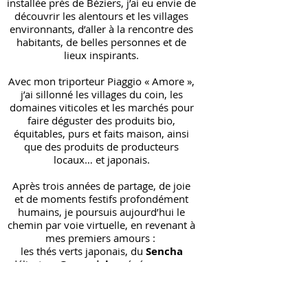
installée près de Béziers, j’ai eu envie de
découvrir les alentours et les villages
environnants, d’aller à la rencontre des
habitants, de belles personnes et de
lieux inspirants.
Avec mon triporteur Piaggio « Amore »,
j’ai sillonné les villages du coin, les
domaines viticoles et les marchés pour
faire déguster des produits bio,
équitables, purs et faits maison, ainsi
que des produits de producteurs
locaux… et japonais.
Après trois années de partage, de joie
et de moments festifs profondément
humains, je poursuis aujourd’hui le
chemin par voie virtuelle, en revenant à
mes premiers amours :
les thés verts japonais, du
Sencha
délicat au
Genmaicha
généreux, sans
oublier les différentes qualités d’un
Matcha
précieux, tous issus d’une
culture pure et biologique
.