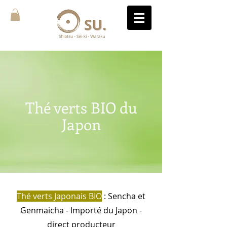
Thé verts BIO du
Japon
Thé verts Japonais BIO
: Sencha et
Genmaicha - Importé du Japon -
direct producteur