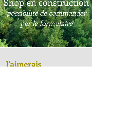
Shop en construction
possibilité de commander
par le formulaire
J'aimerais
commander
En attendant un shop en ligne
finalisé , vous pouvez faire votre
commande des produits "Amore" en
envoyant votre commande ci
dessous. Vous remerciant pour
votre confiance et fidélité.