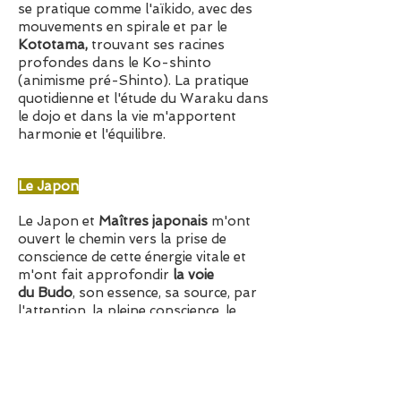
se pratique comme l'aïkido, avec des
mouvements en spirale et par le
Kototama,
trouvant ses racines
profondes dans le Ko-shinto
(animisme pré-Shinto). La pratique
quotidienne et l'étude du Waraku dans
le dojo et dans la vie m'apportent
harmonie et l'équilibre.
Le Japon
Le Japon
et
M
aîtres japonais
m'ont
ouvert
le chemin
vers la
prise de
conscience de
cette énergie vitale
et
m'ont fait approfondir
la voie
du
Budo
, son
essence
, sa
source
,
par
l'attention
, la pleine conscience, le
silence, le mouvement et
le corps
.
Corps-esprit
-
coeur
-
un
.
Decouvrir la
force unique
de l'essence
,
ou
"
hara"
(
concept japonais pour