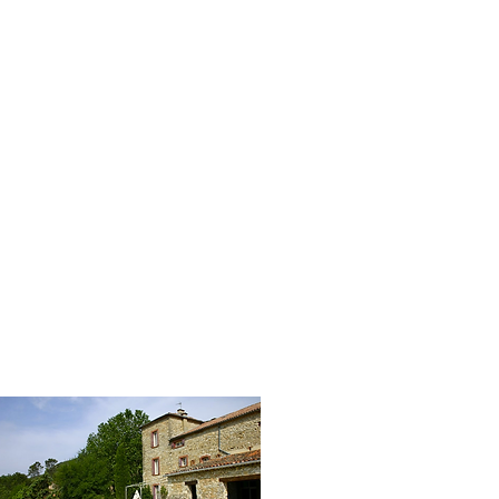
Possibilité de chambre
individuelle (285 euros)
Pour une inscription à deux :
250 euros (stage,
hébergement non-inclus)
Fiche d'inscription