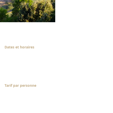
Dates et horaires
Du jeudi 25 mars 2021
(accueil à partir de 17h00) au
dimanche 28 mars (fin du
stage à 16h)
Tarif par personne
295 euros (stage) + 225 euros
(pension complète en
chambre double = ou plutôt
en chambre partagée.