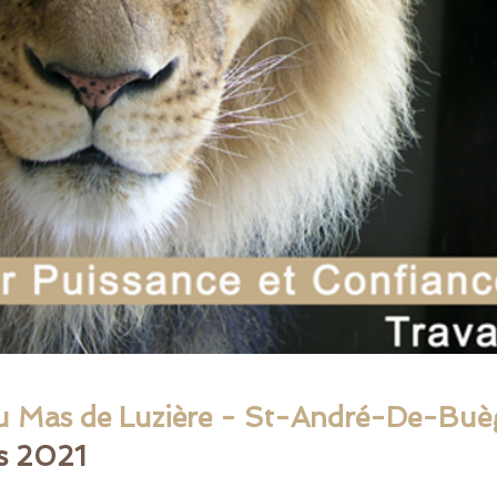
au Mas de Luzière - St-André-De-Buè
s 2021