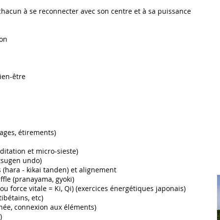
hacun à se reconnecter avec son centre et à sa puissance
ion
ien-être
sages, étirements)
itation et micro-sieste)
tsugen undo)
(hara - kikai tanden) et alignement
uffle (pranayama, gyoki)
(ou force vitale = Ki, Qi) (exercices énergétiques japonais)
tibétains, etc)
née, connexion aux éléments)
)