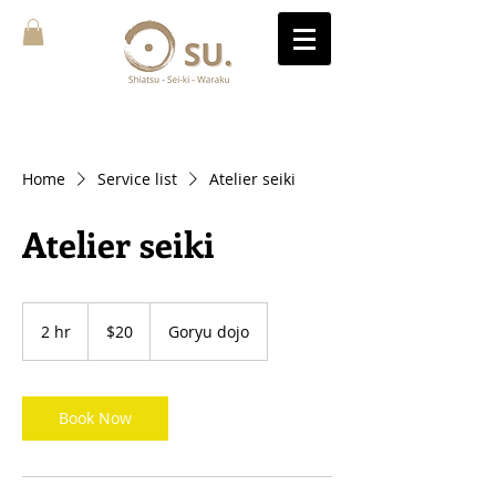
Home
Service list
Atelier seiki
Atelier seiki
20
US
2 hr
2
$20
Goryu dojo
dollars
h
r
Book Now