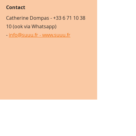
Contact
Catherine Dompas -
+33 6 71 10 38
10
(ook via Whatsapp)
-
info@suuu.fr -
www.suuu.fr