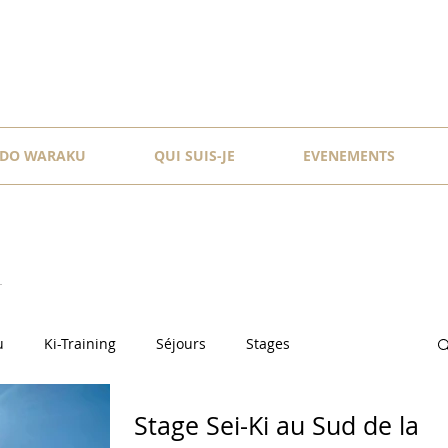
DO WARAKU
QUI SUIS-JE
EVENEMENTS
u
Ki-Training
Séjours
Stages
Stage Sei-Ki au Sud de la
Waraku
On-line
Matcha
Voie du Thé