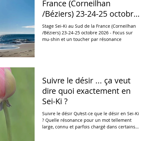
France (Corneilhan
/Béziers) 23-24-25 octobre
Chi
Méditation
katsugen undo
2026
Stage Sei-Ki au Sud de la France (Corneilhan
/Béziers) 23-24-25 octobre 2026 - Focus sur
mu-shin et un toucher par résonance
Suivre le désir ... ça veut
dire quoi exactement en
Sei-Ki ?
Suivre le désir Qu’est-ce que le désir en Sei-Ki
? Quelle résonance pour un mot tellement
large, connu et parfois chargé dans certains
contextes et pensées religieuses et
philosophiques ?