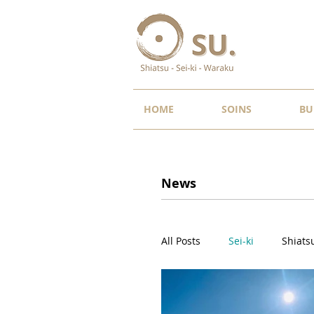
HOME
SOINS
BU
News
All Posts
Sei-ki
Shiats
Groupes de pratique