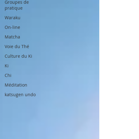
Groupes de
pratique
Waraku
On-line
Matcha
Voie du Thé
Culture du Ki
Ki
Chi
Méditation
katsugen undo