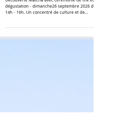
dégustation - samedi
26/09/2026 de 14h - 16h
Découverte Matcha avec céremonie de thé et
dégustation - dimanche26 septembre 2026 de
14h - 16h. Un concentré de culture et de
tradition japonaise . Après-midi Cérémonie de
thé au Dojo SU Je vous invite à goûter cette
expérience japonaise le dimanche 29 mars
dans un environnement près de chez vous,
dans le dojo SU à Corneilhan (Béziers).